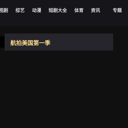
视剧
综艺
动漫
短剧大全
体育
资讯
专题
加利福利亚
航拍美国第一季
夏威夷
美国
2010
弗吉尼亚州
康涅狄格州
加利福利亚
夏威夷
4.4
田纳西州
导演：
Beach
Toby
弗吉尼亚州
康涅狄格州
主演：
Conrad
Jim
佛蒙特州
更新：
2025-08-23
田纳西州
佛蒙特州
阿肯色州
罗德岛州
阿肯色州
罗德岛州
俄勒冈州
播放1080zyk
俄勒冈州
南卡罗来纳州