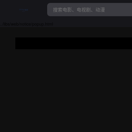
../libs/web/notice/popup.html