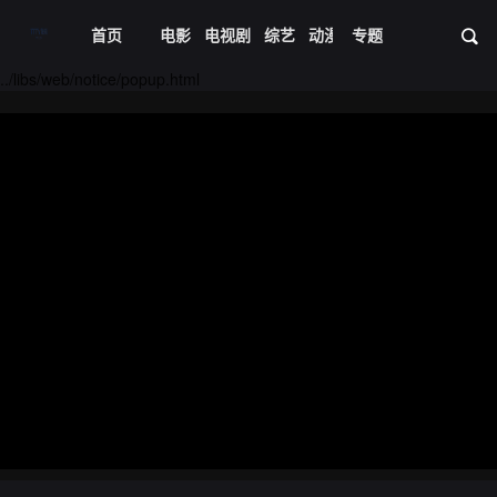
首页
电影
电视剧
综艺
动漫
专题
短剧大全
体育
资
../libs/web/notice/popup.html