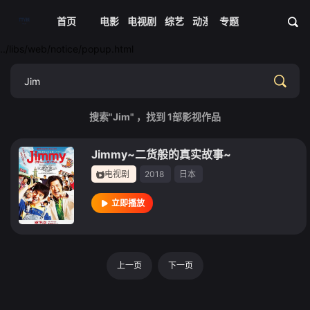
首页
电影
电视剧
综艺
动漫
专题
短剧大全
体育
资
../libs/web/notice/popup.html
搜索"Jim" ，找到
1
部影视作品
Jimmy~二货般的真实故事~
电视剧
2018
日本
立即播放
上一页
下一页