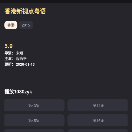
第29集
第30集
香港新视点粤语
第31集
第32集
香港
2015
第33集
第34集
5.9
第35集
第36集
导演：
未知
主演：
程治平
第37集
第38集
更新：
2026-01-13
第39集
第40集
第41集
第42集
播放1080zyk
第43集
第44集
第45集
第46集