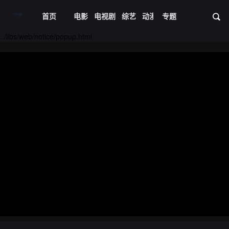
首页
电影
电视剧
综艺
动漫
专题
短剧大全
体育
资
第13集
第14集
../libs/web/notice/popup.html
第15集
第16集
第17集
第18集
第19集
第20集
第21集
第22集
第23集
第24集
第25集
第26集
第27集
第28集