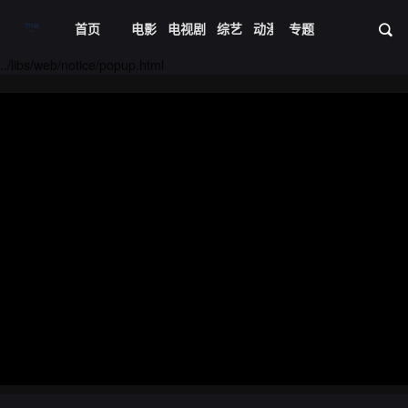
首页
电影
电视剧
综艺
动漫
专题
短剧大全
体育
资
第11集
第12集
../libs/web/notice/popup.html
第13集
第14集
第15集
第16集
第17集
第18集
第19集
第20集
第21集
第22集
第23集
第24集
第25集
第26集