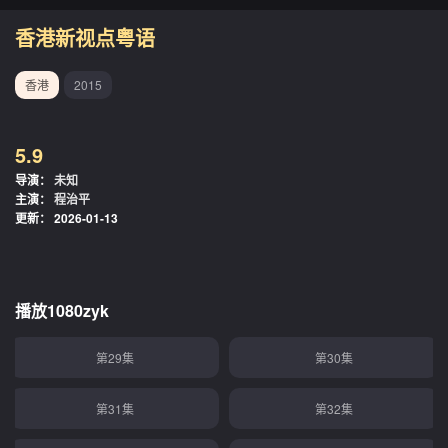
第15集
第16集
香港新视点粤语
第17集
第18集
香港
2015
第19集
第20集
5.9
第21集
第22集
导演：
未知
主演：
程治平
第23集
第24集
更新：
2026-01-13
第25集
第26集
第27集
第28集
播放1080zyk
第29集
第30集
第31集
第32集