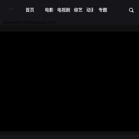
首页
电影
电视剧
综艺
动漫
专题
短剧大全
体育
资
../libs/web/notice/popup.html