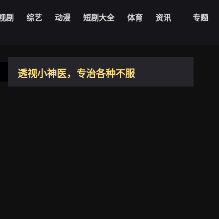
视剧
综艺
动漫
短剧大全
体育
资讯
专题
第01集
第02集
第01集
透视小神医，专治各种不服
第03集
第04集
第02集
大陆
2026
第05集
第06集
第03集
第04集
第07集
第08集
2.5
第05集
导演：
第09集
第10集
主演：
叶一宁
第06集
更新：
2026-05-05
第11集
第12集
第07集
第08集
第13集
第14集
第09集
播放1080zyk
第15集
第16集