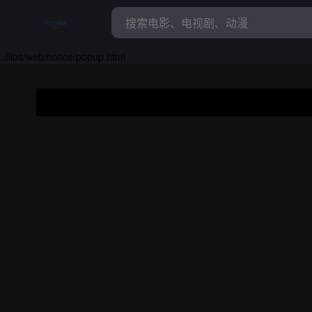
../libs/web/notice/popup.html