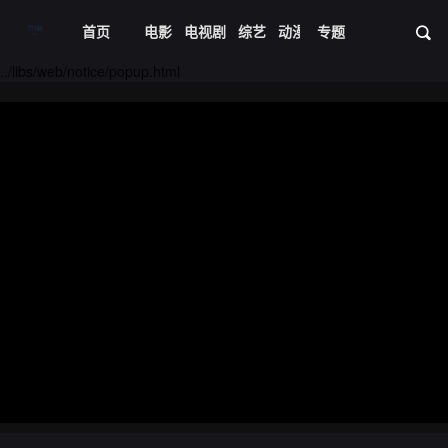
首页
电影
电视剧
综艺
动漫
专题
短剧大全
体育
资
../libs/web/notice/popup.html