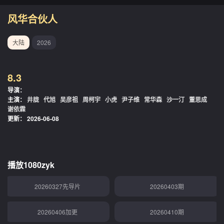
风华合伙人
大陆
2026
8.3
导演：
主演：
井胧
代旭
吴彦祖
周柯宇
小虎
尹子维
常华森
沙一汀
董思成
谢依霖
更新：
2026-06-08
播放1080zyk
20260327先导片
20260403期
20260406加更
20260410期