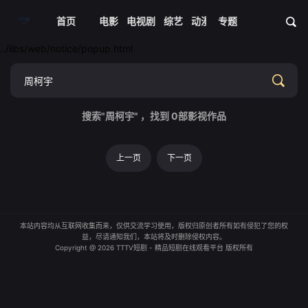
首页
电影
电视剧
综艺
动漫
专题
短剧大全
体育
资
../libs/web/notice/popup.html
搜索"周柯宇" ，找到
0
部影视作品
上一页
下一页
本站内容均从互联网收集而来，仅供交流学习使用，版权归原创者所有如有侵犯了您的权
益，尽请通知我们，本站将及时删除侵权内容。
Copyright @ 2026 TTTV短剧 - 精品短剧在线观看平台 版权所有