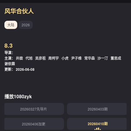
风华合伙人
大陆
2026
8.3
导演：
主演：
井胧
代旭
吴彦祖
周柯宇
小虎
尹子维
常华森
沙一汀
董思成
谢依霖
更新：
2026-06-08
播放1080zyk
20260327先导片
20260403期
20260410期
20260406加更