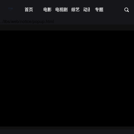
首页
电影
电视剧
综艺
动漫
专题
短剧大全
体育
资
../libs/web/notice/popup.html