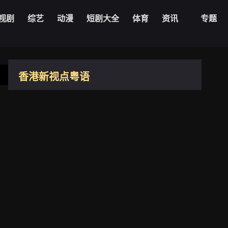
视剧
综艺
动漫
短剧大全
体育
资讯
专题
第01集
香港新视点粤语
第02集
香港
2015
第03集
第04集
5.9
第05集
导演：
未知
主演：
程治平
第06集
更新：
2026-01-13
第07集
第08集
第09集
播放1080zyk