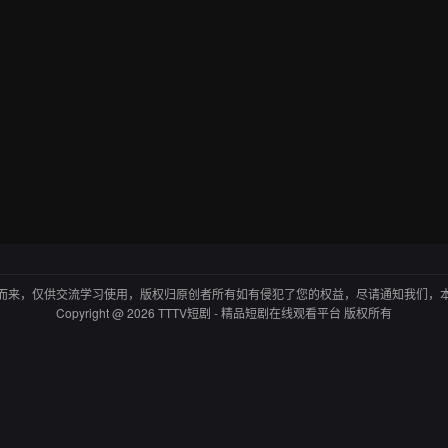
而来，仅供交流学习使用，版权归原创者所有如有侵犯了您的权益，尽请通知我们，
Copyright @ 2026 TTTV短剧 - 精品短剧在线观看平台 版权所有