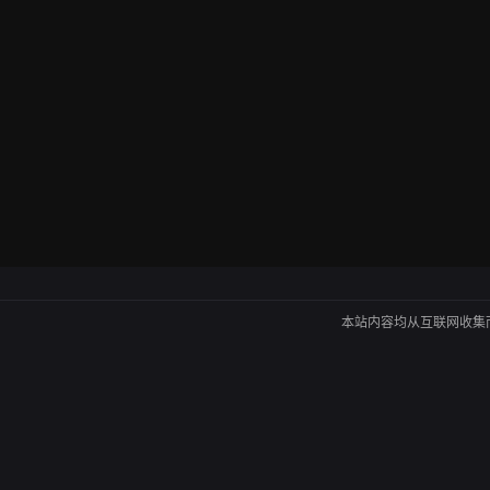
本站内容均从互联网收集