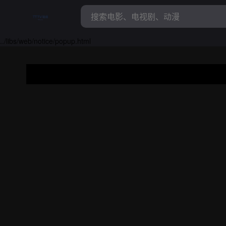
../libs/web/notice/popup.html