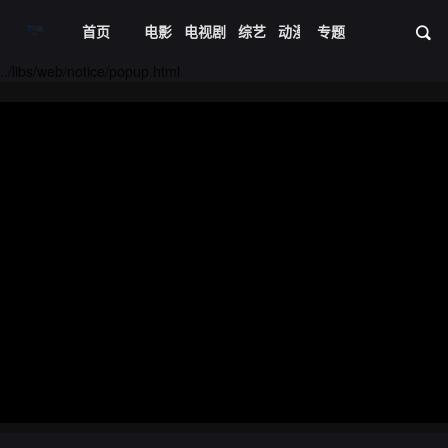
首页
电影
电视剧
综艺
动漫
专题
短剧大全
体育
资
../libs/web/notice/popup.html