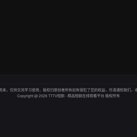
而来，仅供交流学习使用，版权归原创者所有如有侵犯了您的权益，尽请通知我们，
Copyright @ 2026 TTTV短剧 - 精品短剧在线观看平台 版权所有