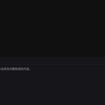
第10集
第11集
第09集
第10集
第12集
第11集
第12集
第13集
第13集
第14集
第14集
第15集
第15集
第16集
第16集
第17集
第18集
第17集
第19集
第20集
第18集
本站将及时删除侵权内容。
第19集
第20集