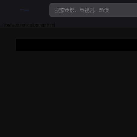
../libs/web/notice/popup.html