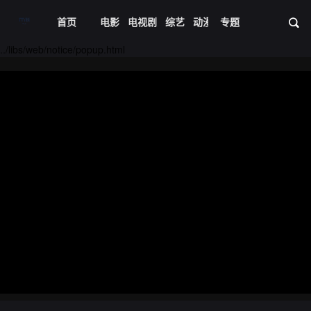
首页
电影
电视剧
综艺
动漫
专题
短剧大全
体育
资
../libs/web/notice/popup.html