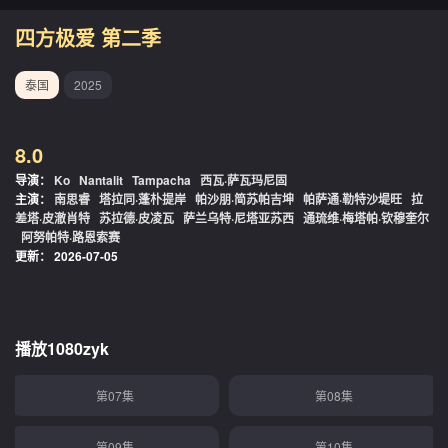
四方极爱 第二季
泰国
2025
8.0
导演：
Ko
Nantalit
Tampacha
西瓦·萨瓦玛尼固
主演：
南思睿
塔拉同·蓬朴提岸
帕沙朋·简苏帕吉坤
帕萨通·勒特沙堤旺
拉
差塔·皮澈肖特
苏拉德·皮凌瓦
萨兰乌特·尼塔亚苏西
通琉维·梅塔帕·钦穆奎尔
阿努帕特·路恩索赛
第01集
第02集
更新：
2026-07-05
第03集
第04集
第05集
第06集
播放1080zyk
第07集
第08集
第09集
第10集