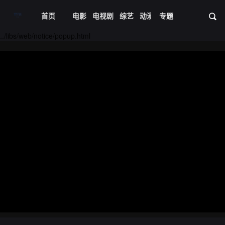
首页
电影
电视剧
综艺
动漫
专题
短剧大全
体育
资
../libs/web/notice/popup.html