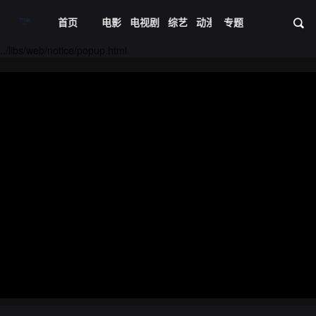
首页
电影
电视剧
综艺
动漫
专题
短剧大全
体育
资
../libs/web/notice/popup.html