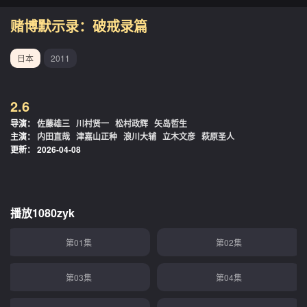
赌博默示录：破戒录篇
日本
2011
2.6
导演：
佐藤雄三
川村贤一
松村政辉
矢岛哲生
主演：
内田直哉
津嘉山正种
浪川大辅
立木文彦
萩原圣人
更新：
2026-04-08
播放1080zyk
第01集
第02集
第03集
第04集