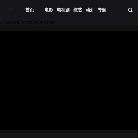
首页
电影
电视剧
综艺
动漫
专题
短剧大全
体育
资
../libs/web/notice/popup.html