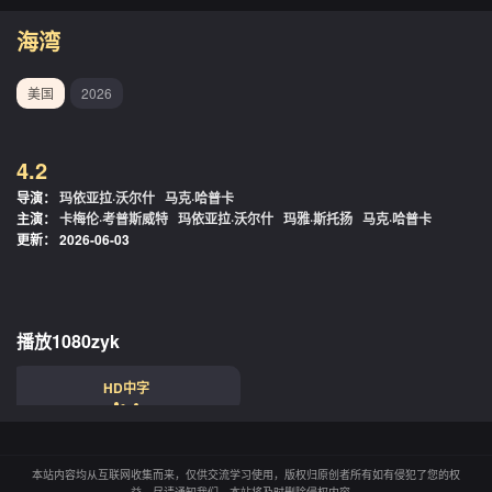
海湾
美国
2026
4.2
导演：
玛依亚拉·沃尔什
马克·哈普卡
主演：
卡梅伦·考普斯威特
玛依亚拉·沃尔什
玛雅·斯托扬
马克·哈普卡
更新：
2026-06-03
播放1080zyk
HD中字
本站内容均从互联网收集而来，仅供交流学习使用，版权归原创者所有如有侵犯了您的权