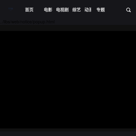
首页
电影
电视剧
综艺
动漫
专题
短剧大全
体育
资
../libs/web/notice/popup.html