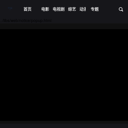
首页
电影
电视剧
综艺
动漫
专题
短剧大全
体育
资
../libs/web/notice/popup.html