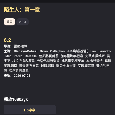
陌生人：第一章
美国
2024
6.2
导演：
雷尼·哈林
主演：
Biscayn-Debest
Brian
Callaghan
J·R·埃斯波西托
Law
Leandro
Milo
Pedro
Rafaella
佳尼斯·阿赫恩
加布里埃尔·巴索
史蒂威·戴维斯
吴
宇卫
埃拉·布鲁科莱里
弗洛伊·格特瑞兹
弗洛里安·克莱尔
本·卡特赖特
玛德
莱娜·佩切
理查德·布雷克
瑞恩·邦恩
瑞贝卡·詹士顿
艾玛·霍瓦特
蕾切尔·申
顿
迈尔斯·叶基尼
更新：
2026-07-08
播放1080zyk
HD中字