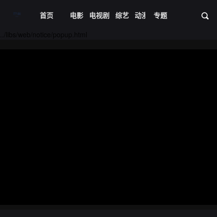
首页
电影
电视剧
综艺
动漫
专题
短剧大全
体育
资
../libs/web/notice/popup.html