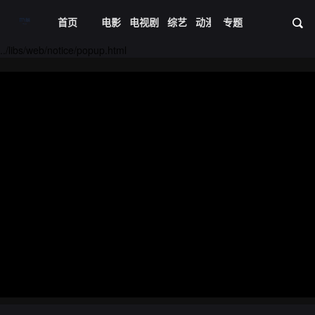
首页
电影
电视剧
综艺
动漫
专题
短剧大全
体育
资
../libs/web/notice/popup.html