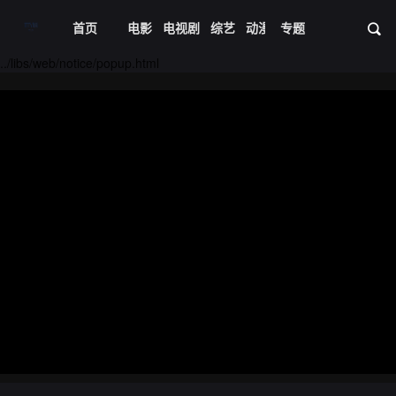
首页
电影
电视剧
综艺
动漫
专题
短剧大全
体育
资
../libs/web/notice/popup.html