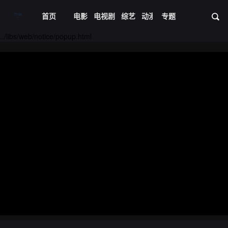
首页
电影
电视剧
综艺
动漫
专题
短剧大全
体育
资
../libs/web/notice/popup.html