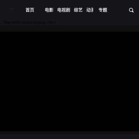
首页
电影
电视剧
综艺
动漫
专题
短剧大全
体育
资
../libs/web/notice/popup.html