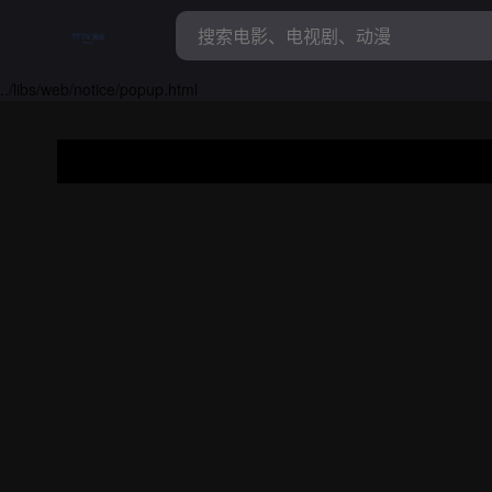
../libs/web/notice/popup.html