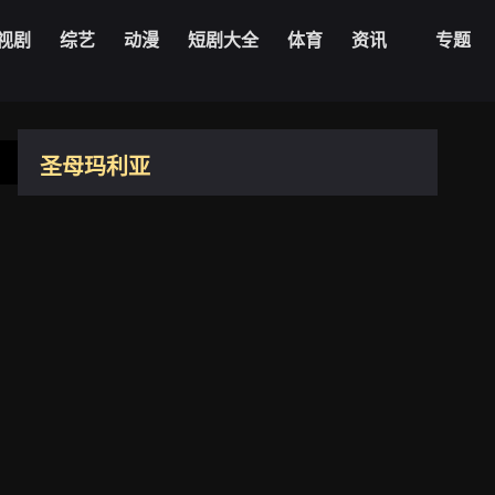
视剧
综艺
动漫
短剧大全
体育
资讯
专题
HD中字
圣母玛利亚
英国
2026
3.8
导演：
大卫·洛维
主演：
丹尼·维塔勒
亨特·莎弗
伊绍拉·巴贝-布朗
凯雅·基伯
劳拉·米金
安妮·海瑟薇
小枝女孩
帕里纳斯·埃斯梅尔萨德
朱
莉娅·斯托尔巴
杰西卡·布朗·芬德利
米凯拉·科尔
茜安·克利福
德
阿尔芭·巴普蒂斯塔
雅典娜·弗里泽尔
更新：
2026-05-19