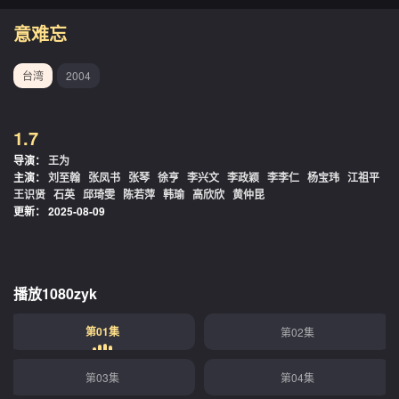
意难忘
台湾
2004
1.7
导演：
王为
主演：
刘至翰
张凤书
张琴
徐亨
李兴文
李政颖
李李仁
杨宝玮
江祖平
王识贤
石英
邱琦雯
陈若萍
韩瑜
高欣欣
黄仲昆
更新：
2025-08-09
播放1080zyk
第01集
第02集
第03集
第04集