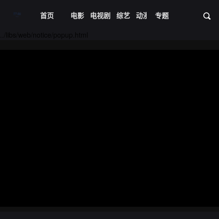
首页
电影
电视剧
综艺
动漫
专题
短剧大全
体育
资
../libs/web/notice/popup.html