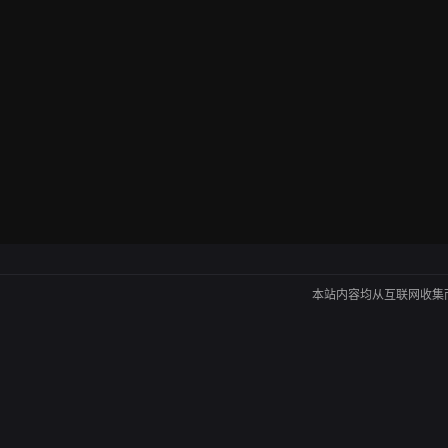
本站内容均从互联网收集