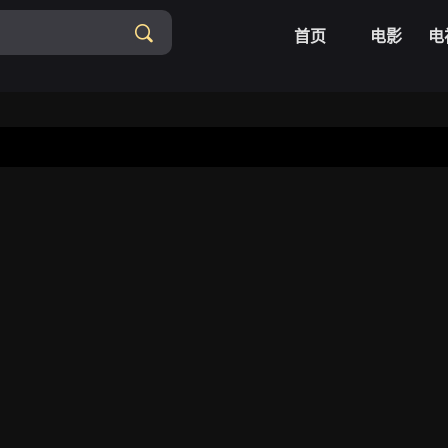
首页
电影
电