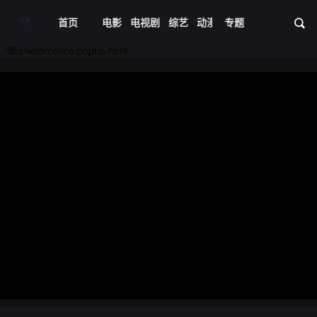
首页
电影
电视剧
综艺
动漫
专题
短剧大全
体育
资
../libs/web/notice/popup.html