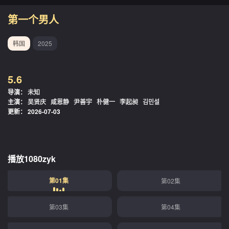
第一个男人
韩国
2025
5.6
导演：
未知
主演：
吴贤庆
咸恩静
尹善宇
朴健一
李起昶
김민설
更新：
2026-07-03
播放1080zyk
第01集
第02集
第03集
第04集