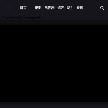
首页
电影
电视剧
综艺
动漫
专题
短剧大全
体育
资
../libs/web/notice/popup.html