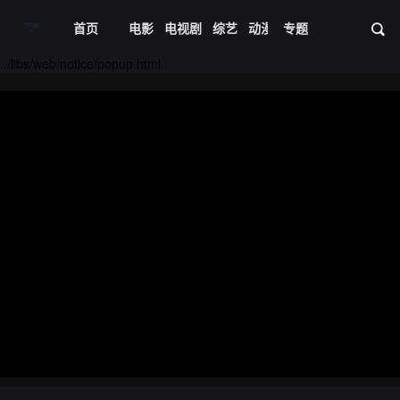
首页
电影
电视剧
综艺
动漫
专题
短剧大全
体育
资
../libs/web/notice/popup.html