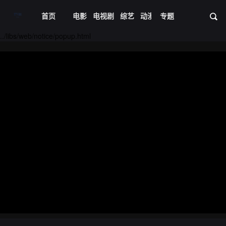
首页
电影
电视剧
综艺
动漫
专题
短剧大全
体育
资
../libs/web/notice/popup.html