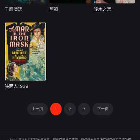
千面情踪
阿颖
陵水之恋
千面情踪
阿颖
陵水之恋
印度
大陆
大陆
铁面人1939
铁面人1939
美国
上一页
1
2
3
下一页
本站内容均从互联网收集而来，仅供交流学习使用，版权归原创者所有如有侵犯了您的权