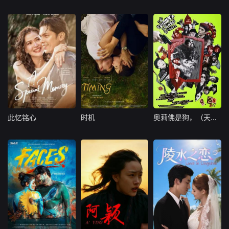
美国
大陆
其它
此忆铭心
时机
奥莉佛是狗，（天哪！！）这家伙电影版
此忆铭心
时机
奥莉佛是狗，（天哪！！）这家伙电影版
菲律宾
其它
日本