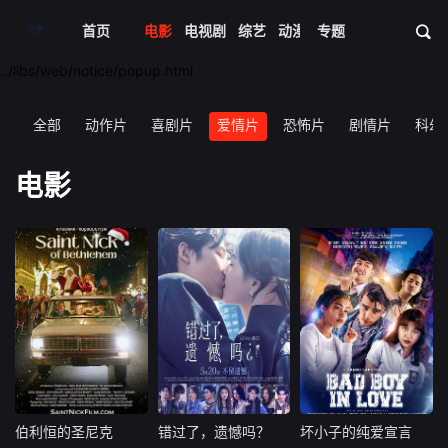
首页
电影
电视剧
综艺
动漫
专题
短剧大全
体育
资
../libs/web/notice/popup.html
类
全部
动作片
喜剧片
爱情片
恐怖片
剧情片
科幻
电影
伯利恒的圣尼克
错过了，遗憾吗？
坏小子的纯爱宣言
伯利恒的圣尼克
错过了，遗憾吗？
坏小子的纯爱宣言