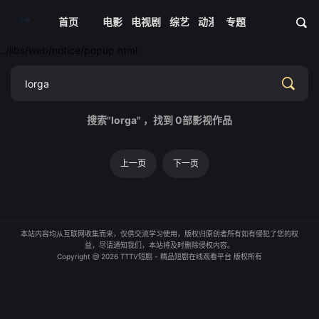
首页
电影
电视剧
综艺
动漫
专题
短剧大全
体育
资
../libs/web/notice/popup.html
搜索"Iorga" ，找到
0
部影视作品
上一页
下一页
本站内容均从互联网收集而来，仅供交流学习使用，版权归原创者所有如有侵犯了您的权
益，尽请通知我们，本站将及时删除侵权内容。
Copyright @ 2026 TTTV短剧 - 精品短剧在线观看平台 版权所有