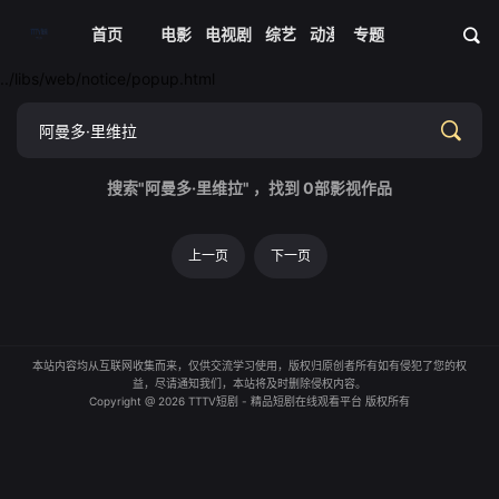
首页
电影
电视剧
综艺
动漫
专题
短剧大全
体育
资
../libs/web/notice/popup.html
搜索"阿曼多·里维拉" ，找到
0
部影视作品
上一页
下一页
本站内容均从互联网收集而来，仅供交流学习使用，版权归原创者所有如有侵犯了您的权
益，尽请通知我们，本站将及时删除侵权内容。
Copyright @ 2026 TTTV短剧 - 精品短剧在线观看平台 版权所有