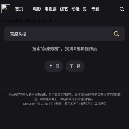
首页
电影
电视剧
综艺
动漫
短剧大全
专题
体育
资讯
../libs/web/notice/popup.html
搜索"荻原秀樹" ，找到
0
部影视作品
上一页
下一页
本站内容均从互联网收集而来，仅供交流学习使用，版权归原创者所有如有侵犯了您的权
益，尽请通知我们，本站将及时删除侵权内容。
Copyright @ 2026 TTTV短剧 - 精品短剧在线观看平台 版权所有