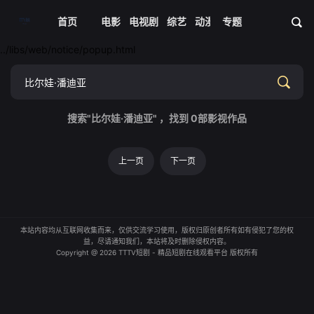
首页
电影
电视剧
综艺
动漫
专题
短剧大全
体育
资
../libs/web/notice/popup.html
搜索"比尔娃·潘迪亚" ，找到
0
部影视作品
上一页
下一页
本站内容均从互联网收集而来，仅供交流学习使用，版权归原创者所有如有侵犯了您的权
益，尽请通知我们，本站将及时删除侵权内容。
Copyright @ 2026 TTTV短剧 - 精品短剧在线观看平台 版权所有