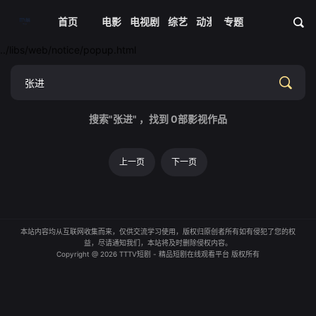
首页
电影
电视剧
综艺
动漫
专题
短剧大全
体育
资
../libs/web/notice/popup.html
搜索"张进" ，找到
0
部影视作品
上一页
下一页
本站内容均从互联网收集而来，仅供交流学习使用，版权归原创者所有如有侵犯了您的权
益，尽请通知我们，本站将及时删除侵权内容。
Copyright @ 2026 TTTV短剧 - 精品短剧在线观看平台 版权所有