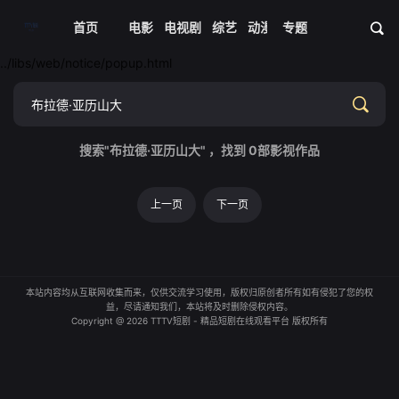
首页
电影
电视剧
综艺
动漫
专题
短剧大全
体育
资
../libs/web/notice/popup.html
搜索"布拉德·亚历山大" ，找到
0
部影视作品
上一页
下一页
本站内容均从互联网收集而来，仅供交流学习使用，版权归原创者所有如有侵犯了您的权
益，尽请通知我们，本站将及时删除侵权内容。
Copyright @ 2026 TTTV短剧 - 精品短剧在线观看平台 版权所有